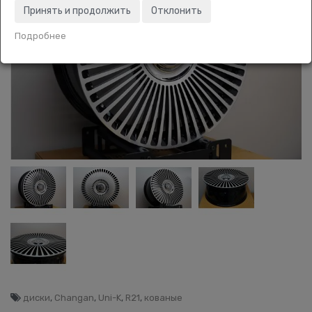
Принять и продолжить
Отклонить
Подробнее
диски
,
Changan
,
Uni-K
,
R21
,
кованые