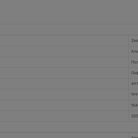
Zee
Ал
По
Ли
49
199
15
255
Эл