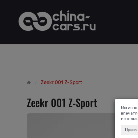
Zeekr 001 Z-Sport
Zeekr 001 Z-Sport
Мы испо
впечатл
использ
Приня