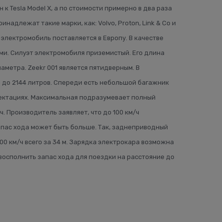
 Tesla Model X, а по стоимости примерно в два раза
адлежат такие марки, как: Volvo, Proton, Link & Co и
 электромобиль поставляется в Европу. В качестве
ми. Силуэт электромобиля приземистый. Его длина
аметра. Zeekr 001 является пятидверным. В
 до 2144 литров. Спереди есть небольшой багажник
плектациях. Максимальная подразумевает полный
. Производитель заявляет, что до 100 км/ч
 запас хода может быть больше. Так, заднеприводный
00 км/ч всего за 34 м. Зарядка электрокара возможна
 восполнить запас хода для поездки на расстояние до