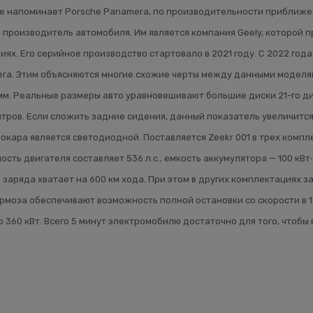
 напоминает Porsche Panamera, по производительности приближен к
оизводитель автомобиля. Им является компания Geely, которой прин
ях. Его серийное производство стартовало в 2021 году. С 2022 года
mera. Этим объясняются многие схожие черты между данными моделя
9 мм. Реальные размеры авто уравновешивают большие диски 21-го ди
тров. Если сложить задние сидения, данный показатель увеличится
рокара является светодиодной. Поставляется Zeekr 001 в трех ком
ть двигателя составляет 536 л.с., емкость аккумулятора — 100 кВт⋅ч
о заряда хватает на 600 км хода. При этом в других комплектациях
ормоза обеспечивают возможность полной остановки со скорости в 1
о 360 кВт. Всего 5 минут электромобилю достаточно для того, чтобы