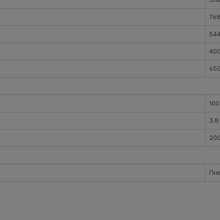
76
54
40
65
100
3.8
20
Пн