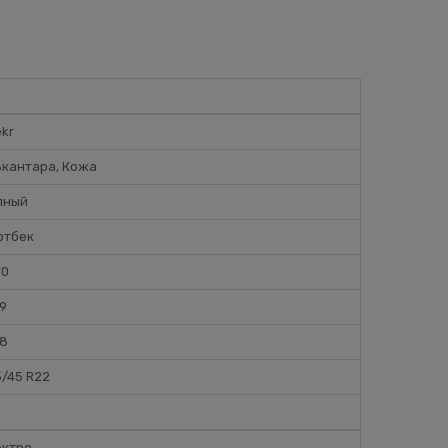
kr
ькантара, Кожа
лный
фтбек
70
9
48
/45 R22
ектро