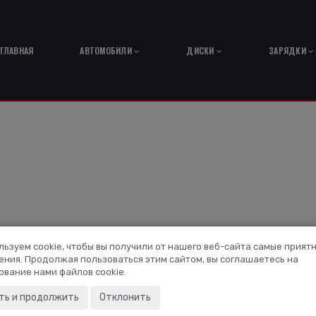
ГЛАВНАЯ
АВТОМОБИЛИ
ДИСКИ
ЗАРЯДКИ
льзуем cookie, чтобы вы получили от нашего веб-сайта самые прият
ения. Продолжая пользоваться этим сайтом, вы соглашаетесь на
ZEEKR 001 Z-SPORT
ование нами файлов cookie.
ть и продолжить
Отклонить
(0/5):