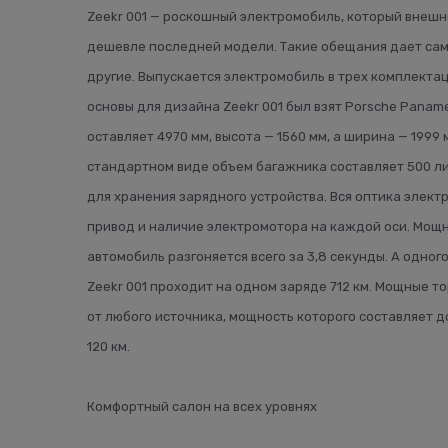
Zeekr 001 — роскошный электромобиль, который внешне
дешевле последней модели. Такие обещания дает сам пр
другие. Выпускается электромобиль в трех комплектаци
основы для дизайна Zeekr 001 был взят Porsche Pana
оставляет 4970 мм, высота — 1560 мм, а ширина — 199
стандартном виде объем багажника составляет 500 ли
для хранения зарядного устройства. Вся оптика элект
привод и наличие электромотора на каждой оси. Мощнос
автомобиль разгоняется всего за 3,8 секунды. А одног
Zeekr 001 проходит на одном заряде 712 км. Мощные т
от любого источника, мощность которого составляет д
120 км.
Комфортный салон на всех уровнях