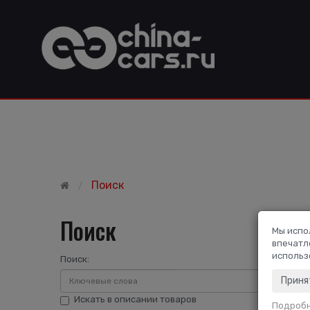
Поиск
Поиск
Мы испо
впечатл
использ
Поиск:
Приня
Искать в описании товаров
Подроб