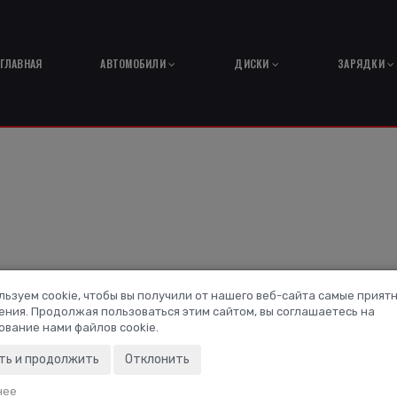
ГЛАВНАЯ
АВТОМОБИЛИ
ДИСКИ
ЗАРЯДКИ
льзуем cookie, чтобы вы получили от нашего веб-сайта самые прият
ения. Продолжая пользоваться этим сайтом, вы соглашаетесь на
ование нами файлов cookie.
Поиск в подк
ть и продолжить
Отклонить
нее