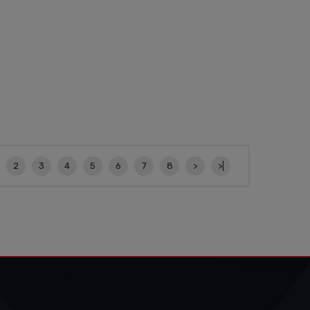
2
3
4
5
6
7
8
>
>|