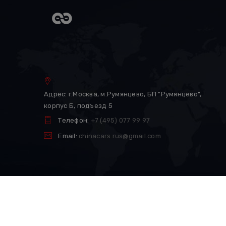
Адрес: г.Москва, м.Румянцево, БП "Румянцево",
корпус Б, подъезд 5
Телефон:
+7 (495) 077 99 97
Email:
chinacars.rus@gmail.com
CHINA-CARS © 2026