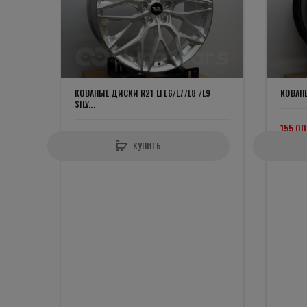
КОВАНЫЕ ДИСКИ R21 LI L6/L7/L8 /L9
КОВАНЫ
SILV...
155 00
169 000р.
КУПИТЬ